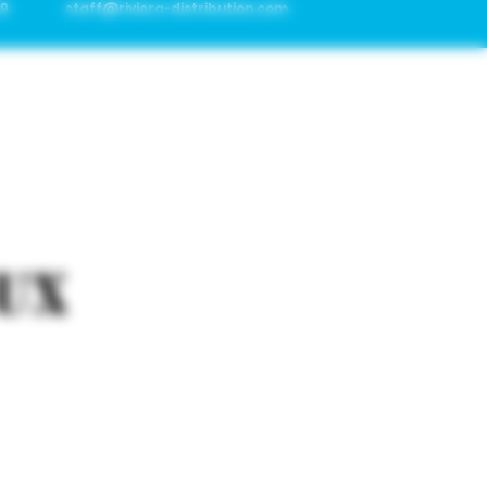
29
staff@riviera-distribution.com
E
SERVICES
ux