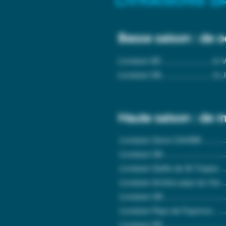
LIVRAISONS D
Basse saison : de o
Livraison 83 ........................ 
Livraison 06 ........................ le
Haute saison : de 
Livraison Zone CAVEM ..............
Livraison 06 .............................
Livraison Golfe de St Tropez ...
Livraison Arrière pays du Var ...
Livraison 06 ..............................
Livraison Pays de Fayence .........
Livraison 83 ...........................